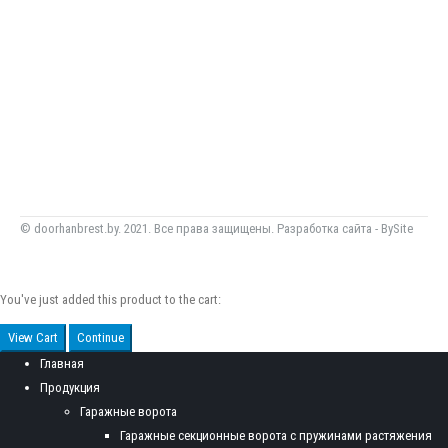
© doorhanbrest.by. 2021. Все права защищены. Разработка сайта -
BySite
You've just added this product to the cart:
View Cart
Continue
Главная
Продукция
Гаражные ворота
Гаражные секционные ворота с пружинами растяжения