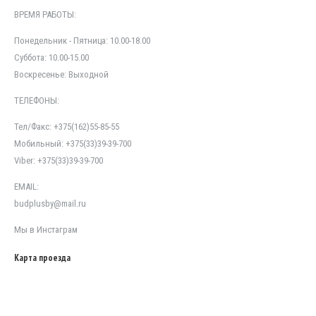
ВРЕМЯ РАБОТЫ:
Понедельник - Пятница: 10.00-18.00
Суббота: 10.00-15.00
Воскресенье: Выходной
ТЕЛЕФОНЫ:
Тел/Факс: +375(162)55-85-55
Мобильный: +375(33)39-39-700
Viber: +375(33)39-39-700
EMAIL:
budplusby@mail.ru
Мы в
Инстаграм
Карта проезда